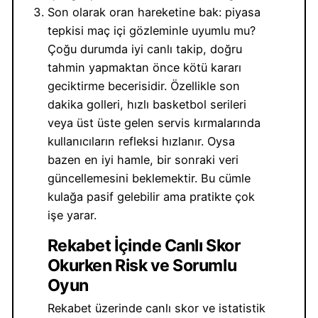
Son olarak oran hareketine bak: piyasa
tepkisi maç içi gözleminle uyumlu mu?
Çoğu durumda iyi canlı takip, doğru
tahmin yapmaktan önce kötü kararı
geciktirme becerisidir. Özellikle son
dakika golleri, hızlı basketbol serileri
veya üst üste gelen servis kırmalarında
kullanıcıların refleksi hızlanır. Oysa
bazen en iyi hamle, bir sonraki veri
güncellemesini beklemektir. Bu cümle
kulağa pasif gelebilir ama pratikte çok
işe yarar.
Rekabet İçinde Canlı Skor
Okurken Risk ve Sorumlu
Oyun
Rekabet üzerinde canlı skor ve istatistik