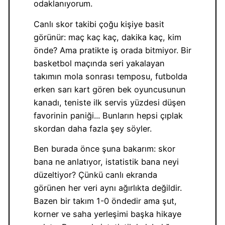
odaklanıyorum.
Canlı skor takibi çoğu kişiye basit
görünür: maç kaç kaç, dakika kaç, kim
önde? Ama pratikte iş orada bitmiyor. Bir
basketbol maçında seri yakalayan
takımın mola sonrası temposu, futbolda
erken sarı kart gören bek oyuncusunun
kanadı, teniste ilk servis yüzdesi düşen
favorinin paniği... Bunların hepsi çıplak
skordan daha fazla şey söyler.
Ben burada önce şuna bakarım: skor
bana ne anlatıyor, istatistik bana neyi
düzeltiyor? Çünkü canlı ekranda
görünen her veri aynı ağırlıkta değildir.
Bazen bir takım 1-0 öndedir ama şut,
korner ve saha yerleşimi başka hikaye