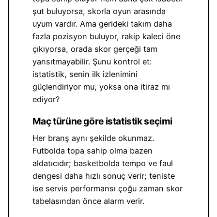
şut buluyorsa, skorla oyun arasında
uyum vardır. Ama gerideki takım daha
fazla pozisyon buluyor, rakip kaleci öne
çıkıyorsa, orada skor gerçeği tam
yansıtmayabilir. Şunu kontrol et:
istatistik, senin ilk izlenimini
güçlendiriyor mu, yoksa ona itiraz mı
ediyor?
Maç türüne göre istatistik seçimi
Her branş aynı şekilde okunmaz.
Futbolda topa sahip olma bazen
aldatıcıdır; basketbolda tempo ve faul
dengesi daha hızlı sonuç verir; teniste
ise servis performansı çoğu zaman skor
tabelasından önce alarm verir.