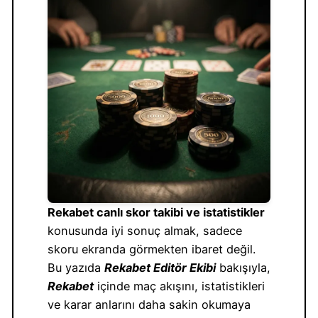
Rekabet canlı skor takibi ve istatistikler
konusunda iyi sonuç almak, sadece
skoru ekranda görmekten ibaret değil.
Bu yazıda
Rekabet Editör Ekibi
bakışıyla,
Rekabet
içinde maç akışını, istatistikleri
ve karar anlarını daha sakin okumaya