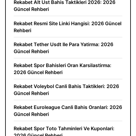
Rekabet Alt Ust Bahis Taktikleri 2026: 2026
Güncel Rehberi
Rekabet Resmi Site Linki Hangisi: 2026 Güncel
Rehberi
Rekabet Tether Usdt Ile Para Yatirma: 2026
Güncel Rehberi
Rekabet Spor Bahisleri Oran Karsilastirma:
2026 Güncel Rehberi
Rekabet Voleybol Canli Bahis Taktikleri: 2026
Güncel Rehberi
Rekabet Euroleague Canli Bahis Oranlari: 2026
Güncel Rehberi
Rekabet Spor Toto Tahminleri Ve Kuponlari:
2026 Güncel Rehberi