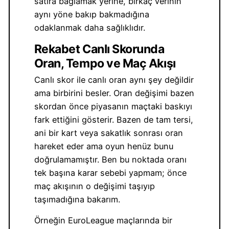
satıra bağlamak yerine, birkaç verinin
aynı yöne bakıp bakmadığına
odaklanmak daha sağlıklıdır.
Rekabet Canlı Skorunda
Oran, Tempo ve Maç Akışı
Canlı skor ile canlı oran aynı şey değildir
ama birbirini besler. Oran değişimi bazen
skordan önce piyasanın maçtaki baskıyı
fark ettiğini gösterir. Bazen de tam tersi,
ani bir kart veya sakatlık sonrası oran
hareket eder ama oyun henüz bunu
doğrulamamıştır. Ben bu noktada oranı
tek başına karar sebebi yapmam; önce
maç akışının o değişimi taşıyıp
taşımadığına bakarım.
Örneğin EuroLeague maçlarında bir