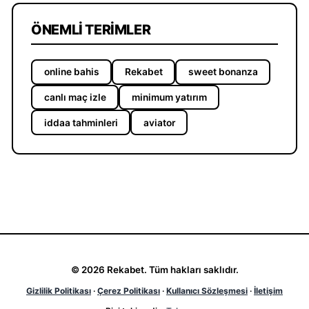
ÖNEMLI TERIMLER
online bahis
Rekabet
sweet bonanza
canlı maç izle
minimum yatırım
iddaa tahminleri
aviator
© 2026 Rekabet. Tüm hakları saklıdır.
Gizlilik Politikası
·
Çerez Politikası
·
Kullanıcı Sözleşmesi
·
İletişim