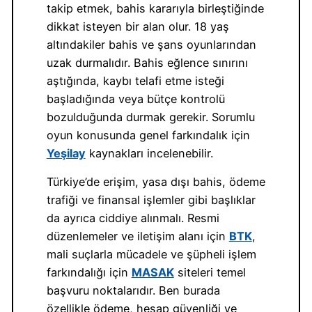
takip etmek, bahis kararıyla birleştiğinde
dikkat isteyen bir alan olur. 18 yaş
altındakiler bahis ve şans oyunlarından
uzak durmalıdır. Bahis eğlence sınırını
aştığında, kaybı telafi etme isteği
başladığında veya bütçe kontrolü
bozulduğunda durmak gerekir. Sorumlu
oyun konusunda genel farkındalık için
Yeşilay
kaynakları incelenebilir.
Türkiye’de erişim, yasa dışı bahis, ödeme
trafiği ve finansal işlemler gibi başlıklar
da ayrıca ciddiye alınmalı. Resmi
düzenlemeler ve iletişim alanı için
BTK
,
mali suçlarla mücadele ve şüpheli işlem
farkındalığı için
MASAK
siteleri temel
başvuru noktalarıdır. Ben burada
özellikle ödeme, hesap güvenliği ve