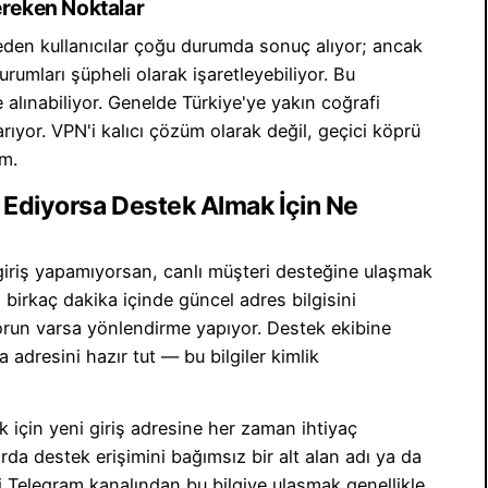
ereken Noktalar
den kullanıcılar çoğu durumda sonuç alıyor; ancak
rumları şüpheli olarak işaretleyebiliyor. Bu
alınabiliyor. Genelde Türkiye'ye yakın coğrafi
ıyor. VPN'i kalıcı çözüm olarak değil, geçici köprü
m.
Ediyorsa Destek Almak İçin Ne
giriş yapamıyorsan, canlı müşteri desteğine ulaşmak
birkaç dakika içinde güncel adres bilgisini
orun varsa yönlendirme yapıyor. Destek ekibine
a adresini hazır tut — bu bilgiler kimlik
 için yeni giriş adresine her zaman ihtiyaç
rda destek erişimini bağımsız bir alt alan adı ya da
i Telegram kanalından bu bilgiye ulaşmak genellikle