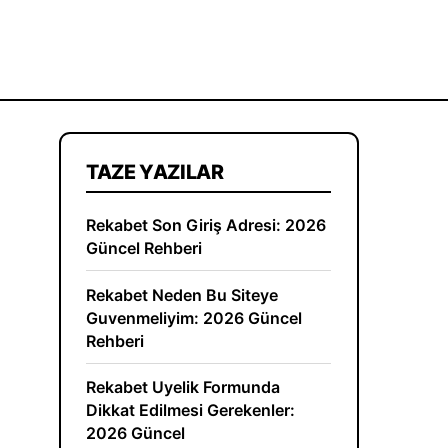
TAZE YAZILAR
Rekabet Son Giriş Adresi: 2026
Güncel Rehberi
Rekabet Neden Bu Siteye
Guvenmeliyim: 2026 Güncel
Rehberi
Rekabet Uyelik Formunda
Dikkat Edilmesi Gerekenler:
2026 Güncel