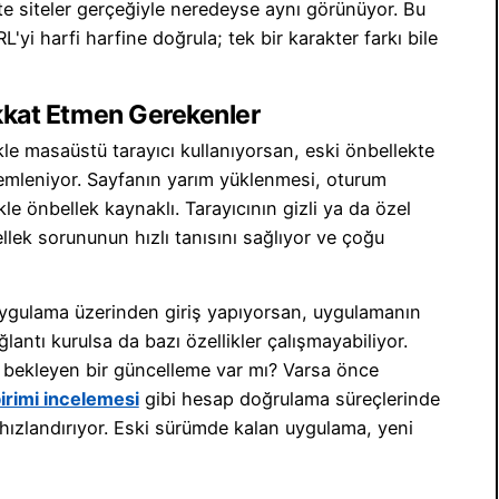
ahte siteler gerçeğiyle neredeyse aynı görünüyor. Bu
'yi harfi harfine doğrula; tek bir karakter farkı bile
kkat Etmen Gerekenler
kle masaüstü tarayıcı kullanıyorsan, eski önbellekte
lemleniyor. Sayfanın yarım yüklenmesi, oturum
kle önbellek kaynaklı. Tarayıcının gizli ya da özel
lek sorununun hızlı tanısını sağlıyor ve çoğu
m: uygulama üzerinden giriş yapıyorsan, uygulamanın
ntı kurulsa da bazı özellikler çalışmayabiliyor.
bekleyen bir güncelleme var mı? Varsa önce
irimi incelemesi
gibi hesap doğrulama süreçlerinde
hızlandırıyor. Eski sürümde kalan uygulama, yeni