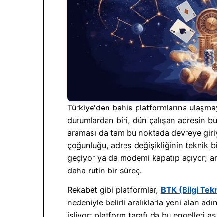
Türkiye'den bahis platformlarına ulaşmaya
durumlardan biri, dün çalışan adresin b
araması da tam bu noktada devreye giriy
çoğunluğu, adres değişikliğinin teknik bi
geçiyor ya da modemi kapatıp açıyor; am
daha rutin bir süreç.
Rekabet gibi platformlar,
BTK (Bilgi Tekn
nedeniyle belirli aralıklarla yeni alan a
işliyor; platform tarafı da bu engelleri aş