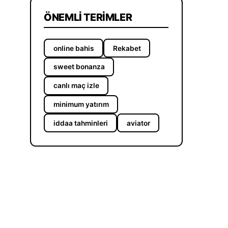
ÖNEMLI TERIMLER
online bahis
Rekabet
sweet bonanza
canlı maç izle
minimum yatırım
iddaa tahminleri
aviator