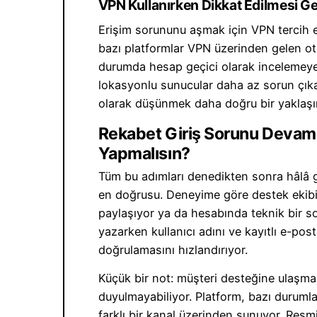
VPN Kullanırken Dikkat Edilmesi G
Erişim sorununu aşmak için VPN tercih e
bazı platformlar VPN üzerinden gelen otu
durumda hesap geçici olarak incelemeye 
lokasyonlu sunucular daha az sorun çıkar
olarak düşünmek daha doğru bir yaklaşı
Rekabet Giriş Sorunu Devam 
Yapmalısın?
Tüm bu adımları denedikten sonra hâlâ 
en doğrusu. Deneyime göre destek ekibi 
paylaşıyor ya da hesabında teknik bir s
yazarken kullanıcı adını ve kayıtlı e-post
doğrulamasını hızlandırıyor.
Küçük bir not: müşteri desteğine ulaşmak
duyulmayabiliyor. Platform, bazı durumla
farklı bir kanal üzerinden sunuyor. Resm