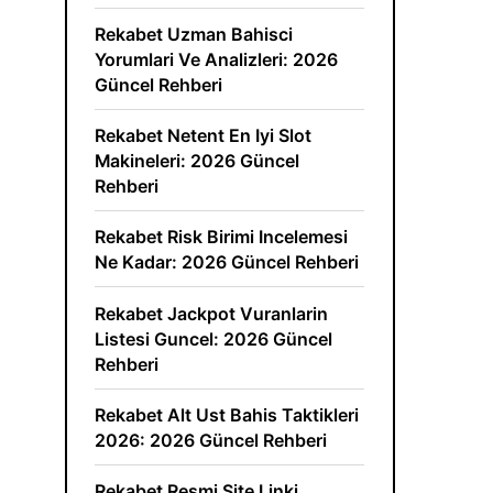
Rekabet Uzman Bahisci
Yorumlari Ve Analizleri: 2026
Güncel Rehberi
Rekabet Netent En Iyi Slot
Makineleri: 2026 Güncel
Rehberi
Rekabet Risk Birimi Incelemesi
Ne Kadar: 2026 Güncel Rehberi
Rekabet Jackpot Vuranlarin
Listesi Guncel: 2026 Güncel
Rehberi
Rekabet Alt Ust Bahis Taktikleri
2026: 2026 Güncel Rehberi
Rekabet Resmi Site Linki