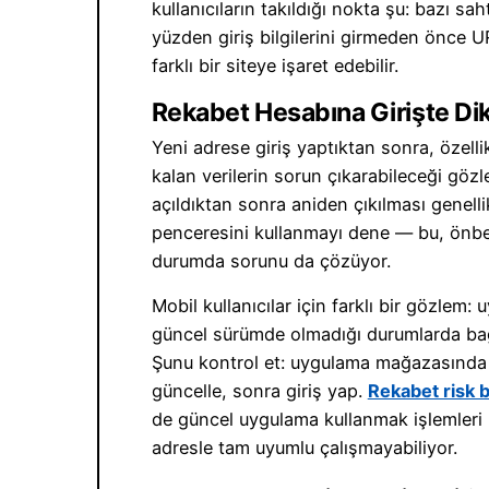
kullanıcıların takıldığı nokta şu: bazı s
yüzden giriş bilgilerini girmeden önce URL
farklı bir siteye işaret edebilir.
Rekabet Hesabına Girişte Di
Yeni adrese giriş yaptıktan sonra, özelli
kalan verilerin sorun çıkarabileceği göz
açıldıktan sonra aniden çıkılması genelli
penceresini kullanmayı dene — bu, önbel
durumda sorunu da çözüyor.
Mobil kullanıcılar için farklı bir gözle
güncel sürümde olmadığı durumlarda bağla
Şunu kontrol et: uygulama mağazasında 
güncelle, sonra giriş yap.
Rekabet risk b
de güncel uygulama kullanmak işlemleri 
adresle tam uyumlu çalışmayabiliyor.