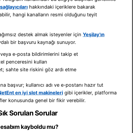
ağlayıcıları
hakkındaki içeriklere bakarak
bilir, hangi kanalların resmi olduğunu teyit
ağımsız destek almak isteyenler için
Yeşilay'ın
ydalı bir başvuru kaynağı sunuyor.
eya e-posta bildirimlerini takip et
özel penceresini kullan
t; sahte site riskini göz ardı etme
a başvur; kullanıcı adı ve e-postanı hazır tut
etEnt en iyi slot makineleri
gibi içerikler, platforma
ler konusunda genel bir fikir verebilir.
 Sık Sorulan Sorular
; hesabım kayboldu mu?