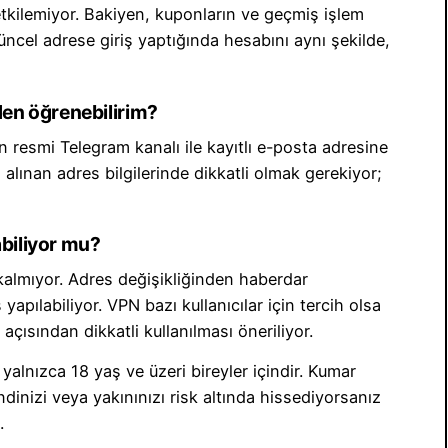
 etkilemiyor. Bakiyen, kuponların ve geçmiş işlem
ncel adrese giriş yaptığında hesabını aynı şekilde,
den öğrenebilirim?
n resmi Telegram kanalı ile kayıtlı e-posta adresine
 alınan adres bilgilerinde dikkatli olmak gerekiyor;
abiliyor mu?
kalmıyor. Adres değişikliğinden haberdar
pılabiliyor. VPN bazı kullanıcılar için tercih olsa
açısından dikkatli kullanılması öneriliyor.
yalnızca 18 yaş ve üzeri bireyler içindir. Kumar
ndinizi veya yakınınızı risk altında hissediyorsanız
.