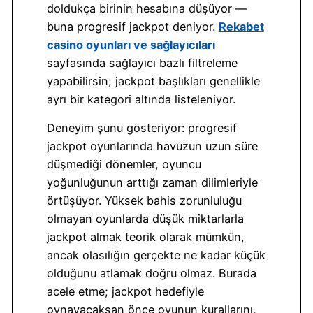
doldukça birinin hesabına düşüyor —
buna progresif jackpot deniyor.
Rekabet
casino oyunları ve sağlayıcıları
sayfasında sağlayıcı bazlı filtreleme
yapabilirsin; jackpot başlıkları genellikle
ayrı bir kategori altında listeleniyor.
Deneyim şunu gösteriyor: progresif
jackpot oyunlarında havuzun uzun süre
düşmediği dönemler, oyuncu
yoğunluğunun arttığı zaman dilimleriyle
örtüşüyor. Yüksek bahis zorunluluğu
olmayan oyunlarda düşük miktarlarla
jackpot almak teorik olarak mümkün,
ancak olasılığın gerçekte ne kadar küçük
olduğunu atlamak doğru olmaz. Burada
acele etme; jackpot hedefiyle
oynayacaksan önce oyunun kurallarını,