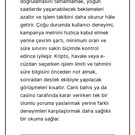
doğrulamasını tamamlamak, yoğun
saatlerde yaşanabilecek beklemeleri
azaltır ve işlem takibini daha okunur hâle
getirir. Çoğu durumda kullanıcı deneyimi,
kampanya metnini hızlıca kabul etmek
yerine çevrim şartı, minimum oran ve
süre sınırını sakin biçimde kontrol
edince iyileşir. Kripto, havale veya e-
cüzdan seçerken işlem limiti ve tahmini
süre bilgisini önceden not almak,
sonradan destek ekibiyle yapılacak
görüşmeleri kısaltır. Canlı bahis ya da
casino tarafında karar verirken tek bir
olumlu yoruma yaslanmak yerine farklı
deneyimleri karşılaştırmak daha sağlıklı
bir okuma sağlar.