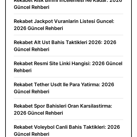
Rekabet Risk Birimi Incelemesi Ne Kadar: 2026
Güncel Rehberi
Rekabet Jackpot Vuranlarin Listesi Guncel:
2026 Güncel Rehberi
Rekabet Alt Ust Bahis Taktikleri 2026: 2026
Güncel Rehberi
Rekabet Resmi Site Linki Hangisi: 2026 Güncel
Rehberi
Rekabet Tether Usdt Ile Para Yatirma: 2026
Güncel Rehberi
Rekabet Spor Bahisleri Oran Karsilastirma:
2026 Güncel Rehberi
Rekabet Voleybol Canli Bahis Taktikleri: 2026
Güncel Rehberi