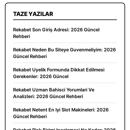
TAZE YAZILAR
Rekabet Son Giriş Adresi: 2026 Güncel
Rehberi
Rekabet Neden Bu Siteye Guvenmeliyim: 2026
Güncel Rehberi
Rekabet Uyelik Formunda Dikkat Edilmesi
Gerekenler: 2026 Güncel
Rekabet Uzman Bahisci Yorumlari Ve
Analizleri: 2026 Güncel Rehberi
Rekabet Netent En Iyi Slot Makineleri: 2026
Güncel Rehberi